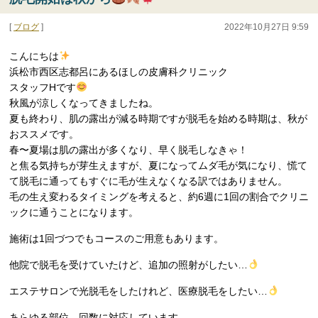
[
ブログ
]
2022年10月27日 9:59
こんにちは
浜松市西区志都呂にあるほしの皮膚科クリニック
スタッフHです
秋風が涼しくなってきましたね。
夏も終わり、肌の露出が減る時期ですが脱毛を始める時期は、秋が
おススメです。
春〜夏場は肌の露出が多くなり、早く脱毛しなきゃ！
と焦る気持ちが芽生えますが、夏になってムダ毛が気になり、慌て
て脱毛に通ってもすぐに毛が生えなくなる訳ではありません。
毛の生え変わるタイミングを考えると、約6週に1回の割合でクリニ
ックに通うことになります。
施術は1回づつでもコースのご用意もあります。
他院で脱毛を受けていたけど、追加の照射がしたい…
エステサロンで光脱毛をしたけれど、医療脱毛をしたい…
あらゆる部位、回数に対応しています。