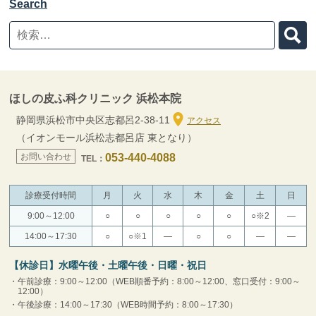
Search
ほしの皮ふ科クリニック 浜松本院
静岡県浜松市中央区志都呂2-38-11
アクセス
（イオンモール浜松志都呂店 東となり）
お問い合わせ
053-440-4088
TEL：
診療受付時間
月
火
水
木
金
土
日
9:00～12:00
○
○
○
○
○
○※2
―
14:00～17:30
○
○※1
―
○
○
―
―
【休診日】水曜午後・土曜午後・日曜・祝日
午前診療：9:00～12:00（WEB順番予約：8:00～12:00、窓口受付：9:00～
12:00）
午後診療：14:00～17:30（WEB時間予約：8:00～17:30）