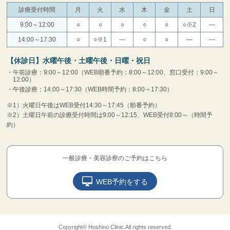
診療受付時間
月
火
水
木
金
土
日
9:00～12:00
○
○
○
○
○
○※2
―
14:00～17:30
○
○※1
―
○
○
―
―
【休診日】水曜午後・土曜午後・日曜・祝日
午前診療：9:00～12:00（WEB順番予約：8:00～12:00、窓口受付：9:00～
12:00）
午後診療：14:00～17:30（WEB時間予約：8:00～17:30）
※1）火曜日午後はWEB受付14:30～17:45（順番予約）
※2）土曜日午前の診療受付時間は9:00～12:15、WEB受付8:00～（時間予
約）
一般診療・美容診察のご予約はこちら
WEB予約をする
Copyright© Hoshino Clinic.All rights reserved.