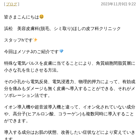
[
ブログ
]
2023年11月9日 9:22
皆さまこんにちは
浜松 美容皮膚科(脱毛、シミ取り)ほしの皮フ科クリニック
スタッフhです
今回はメソナJのご紹介です
特殊な電気パルスを皮膚に当てることにより、角質細胞間脂質層に
小さな孔を生じさせる方法。
その小孔から電気反発、電気浸透力、物理的押力によって、有効成
分を痛みもダメージも無く皮膚へ導入することができる、それがメ
ソポレーション法です。
イオン導入機や超音波導入機と違って、イオン化されていない成分
や、高分子(ヒアルロン酸、コラーゲン)も複数同時に導入すること
ができます。
導入する成分はお肌の状態、改善したい症状などにより変えていき
ます。