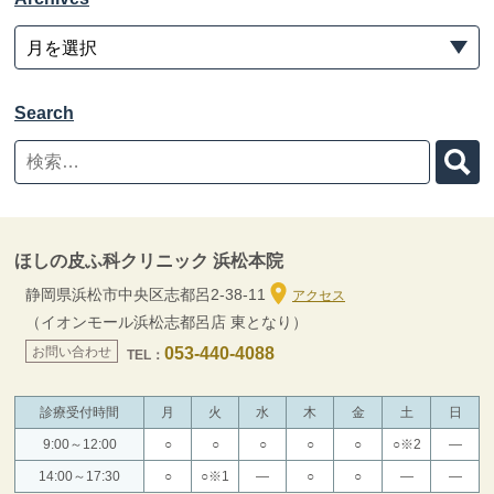
Search
ほしの皮ふ科クリニック 浜松本院
静岡県浜松市中央区志都呂2-38-11
アクセス
（イオンモール浜松志都呂店 東となり）
お問い合わせ
053-440-4088
TEL：
診療受付時間
月
火
水
木
金
土
日
9:00～12:00
○
○
○
○
○
○※2
―
14:00～17:30
○
○※1
―
○
○
―
―